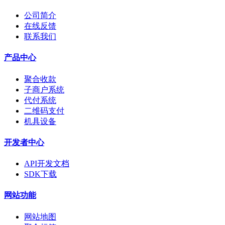
公司简介
在线反馈
联系我们
产品中心
聚合收款
子商户系统
代付系统
二维码支付
机具设备
开发者中心
API开发文档
SDK下载
网站功能
网站地图