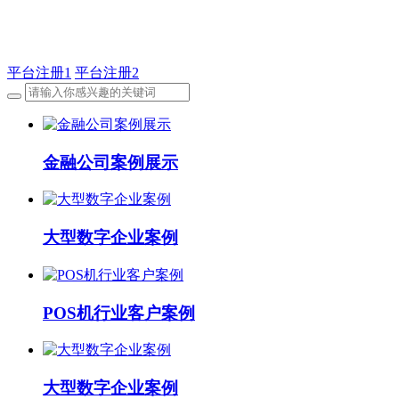
如有疑问登录平台联系主管
平台注册1
平台注册2
金融公司案例展示
大型数字企业案例
POS机行业客户案例
大型数字企业案例