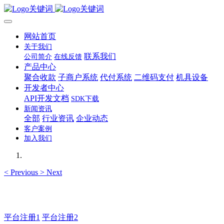
网站首页
关于我们
联系我们
公司简介
在线反馈
产品中心
聚合收款
子商户系统
代付系统
二维码支付
机具设备
开发者中心
API开发文档
SDK下载
新闻资讯
全部
行业资讯
企业动态
客户案例
加入我们
<
Previous
>
Next
如有疑问登录平台联系主管
平台注册1
平台注册2