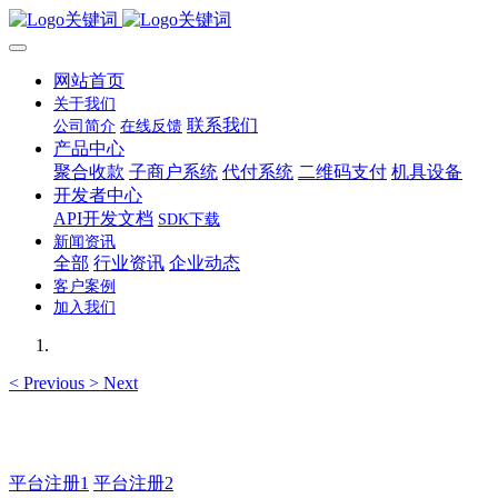
网站首页
关于我们
联系我们
公司简介
在线反馈
产品中心
聚合收款
子商户系统
代付系统
二维码支付
机具设备
开发者中心
API开发文档
SDK下载
新闻资讯
全部
行业资讯
企业动态
客户案例
加入我们
<
Previous
>
Next
如有疑问登录平台联系主管
平台注册1
平台注册2